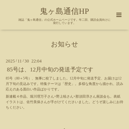
鬼ヶ島通信HP
雑誌「鬼ヶ島通信」の公式ホームページです。年二回、購読会員向けに
発行しています。
お知らせ
2025
/
11
/
30 22:04
85号は、12月中旬の発送予定です
85号（80＋5号）、無事に校了しました。12月中旬に発送予定、お届けは12
月下旬の見込みです。特集テーマは「歴史」。多様な角度から描かれ、読み
応えのある面白い作品ばかりです。
新連載４作品、堀川理万子さん×野上暁さん×那須田淳さん座談会も。表紙
イラストは、佐竹美保さんが手がけてくださいました。どうぞ楽しみにお待
ちください。