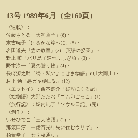
13
号
1989
年
6
月（全
160
頁）
《連載》：
佐藤さとる「天狗童子」
(8)
・
末吉暁子「はるかな岸べに」
(8)
・
岩田道夫『雲の教室』
(3)
「英語の授業」・
野上 暁「バリ島子連れふしぎ旅」
(3)
・
野本淳一「夏の贈り物」
(4)
・
長崎源之助『続・私のよこはま物語』
(9)
｢大岡川｣・
村上 勉「悪ガキ絵日記」
(12)
《エッセイ》：西本鶏介「鶏冠にくる記」
《絵物語》大野ただお「ゴム印ごっこ」
(1)
《旅行記》：堀内純子「ソウル日記」
(
完
)
《創作》：
いせひでこ「三人物語」
(1)
・
那須田淳「一億百光年先に住むウサギ」・
柏葉幸子「女学校通り」・