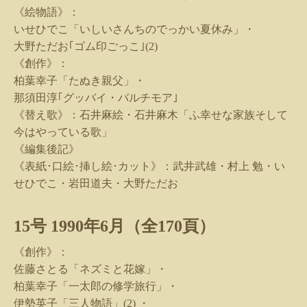
《絵物語》：
いせひでこ「いしいさんちのでっかい夏休み」・
大野ただお｢ゴム印ごっこ｣
(2)
《創作》：
柏葉幸子「たぬき親父」・
那須田淳｢グッバイ・バルチモア｣
《替え歌》：石井麻絵・石井麻木「ふ幸せな家族そして
今はやっている歌」
《編集後記》
《表紙･口絵･挿し絵･カット》：武井武雄・村上 勉・い
せひでこ・岩田道夫・大野ただお
15
号
1990
年
6
月（全
170
頁）
《創作》：
佐藤さとる「ネズミと花嫁」・
柏葉幸子「一太郎の修学旅行」・
伊勢英子「三人物語」
(2)
・