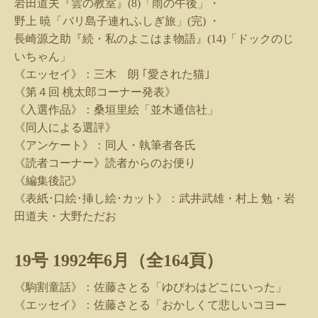
岩田道夫『雲の教室』
(8)
「雨の午後」・
野上 暁「バリ島子連れふしぎ旅」
(
完
)
・
長崎源之助『続・私のよこはま物語』
(14)
「ドックのじ
いちゃん」
《エッセイ》：三木 朗 ｢愛された猫｣
《第４回 桃太郎コーナー発表》
《入選作品》：桑垣里絵「並木通信社」
《同人による選評》
《アンケート》：同人・執筆者各氏
《読者コーナー》読者からのお便り
《編集後記》
《表紙･口絵･挿し絵･カット》：武井武雄・村上 勉・岩
田道夫・大野ただお
19
号
1992
年
6
月（全
164
頁）
《駒割童話》：佐藤さとる「ゆびわはどこにいった」
《エッセイ》：佐藤さとる「おかしくて悲しいコヨー