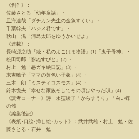
《創作》：
佐藤さとる「幼年童話」・
皿海達哉「ダチカン先生の金魚すくい」・
千葉幹夫「ハジメ君です」・
秋山 滋「浦島太郎をゆうかいせよ」
《連載》：
長崎源之助『続・私のよこはま物語』
(1)
「鬼子母神」・
松田司郎「影ぬすびと」
(2)
・
村上 勉「悪ガキ絵日記」
(3)
・
末吉暁子「ママの黄色い子象」
(4)
・
三木 朗「ミスティコスモス」
(4)
・
鈴木悦夫「幸せな家族そしてその頃はやった唄」
(4)
《読者コーナー》詩 永窪綾子「からすうり」「白い蝶
の骸」
《編集後記》
《表紙･口絵･挿し絵･カット》：武井武雄・村上 勉・佐
藤さとる・石井 勉