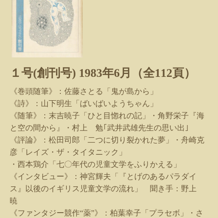
１号(創刊号)
1983
年
6
月（全
112
頁）
《巻頭随筆》：佐藤さとる「鬼が島から」
《詩》：山下明生「ばいばいようちゃん」
《随筆》：末吉暁子「ひと目惚れの記」・角野栄子『海
と空の間から』・村上 勉｢武井武雄先生の思い出｣
《評論》：松田司郎「二つに切り裂かれた夢」・舟崎克
彦「レイズ・ザ・タイタニック」
・西本鶏介「七〇年代の児童文学をふりかえる」
《インタビュー》：神宮輝夫「『とげのあるパラダイ
ス』以後のイギリス児童文学の流れ」 聞き手：野上
暁
《ファンタジー競作“薬”》：柏葉幸子「プラセボ」・さ