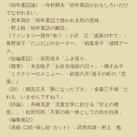
《幼年童話論》：寺村輝夫「幼年童話がおもしろいだけ
でなぜわるい」
・西本鶏介「幼年童話で描かれる死の意味」
・野上暁「幼年童話の解読」
《ファンタジー競作“糸”》：小沢 正「迷路の中で」・
角野栄子「だぶだぶのセーター」・柏葉幸子「感情アー
ス」
《短編童話》：岩田道夫「ふき採り」
《随筆》：末吉暁子「お弁当地獄の日々」・橘すみ子
「ミステリーのメニュー」・砂原六月｢迷子の町の『窓
屋』｣
《詩》：鶴見正夫「豚になったブタ」・金森三千雄「だ
れも いませんですね？」
《評論》：舟崎克彦「児童文学に於ける『甘えの構
造』」・松田司郎「不変の統一体としての自分自身」
《編集後記》
《表紙･口絵･挿し絵･カット》：武井武雄・村上 勉