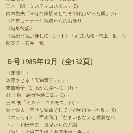
三木 朗「ミスティコスモス」
(5)
・
鈴木悦夫「幸せな家族そしてその頃はやった唄」
(5)
《読者コーナー》読者からのお便り
《編集後記》
《表紙･口絵･挿し絵･カット》：武井武雄・村上 勉・伊
勢英子・石井 勉
６号
1985
年
12
月（全
152
頁）
《連載》：
佐藤さとる「天狗童子」
(1)
・
末吉暁子「はるかな岸べに」
(1)
・
村上 勉「悪ガキ絵日記」
(5)
・
三木 朗「ミスティコスモス」
(6)
・
鈴木悦夫「幸せな家族そしてその頃はやった唄」
(6)
《エッセイ》：西本鶏介「なまいきな犬と横着なハ
ト」・和田幹夫「孤児たちの系譜」
《詩》：金森三千雄「海底電車に乗って」