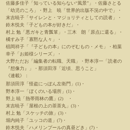
佐藤多佳子「知っている知らない
“
風景
”
」・佐藤さとる
「幼児のころ」・野上 暁「世界的出版不況の中で」・
末吉暁子「サイレンと・マジョリティとしての読者」・
鈴木悦夫「子どもの本が好きだ」・
村上 勉「悪ガキと青瓢箪」・三木 朗「原点に還る」・
橘すみ子「寡黙な人々」・
椙岡祥子「『子どもの本』にのぞむもの・メモ」・柏葉
幸子「お姫様シリーズ」・
大野ただお「編集者の転職、天職」・野本淳一「読者の
『想像力』」・那須田淳「近頃、思うこと」
《連載》：
那須
田淳「怪盗にっぽん左衛門」
(1)
・
野本淳一「ぼくのいる場所」
(1)
・
野上 暁「熱帯雨林の鷹」
(2)
・
末吉暁子「屋根の上の茶茶丸」
(3)
・
村上 勉「スケッチの旅」
(3)
・
堀内純子「ユッコの道」
(7)
・
鈴木悦夫「ハメリンプールの真昼どき」
(7)
・