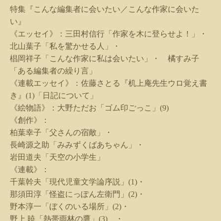
特集『こんな編集者に会いたい／こんな作家に会いた
い』
《エッセイ》：三田村信行「作家を木に登らせよ！」・
北山葉子「私を驚かせる人」・
椙岡祥子「こんな作家に私は会いたい」・ 橘すみ子
「ある編集者の繰り言」
《連載エッセイ》：佐藤さとる『机上庵先生ウロ覚え書
き』
(1)
「日記について」
《絵物語》：大野ただお「ゴム印ごっこ」
(9)
《創作》：
柏葉幸子「父さんの宿敵」・
長崎源之助「みみずくばあちゃん」・
岩田道夫「天空の小学生」
《連載》：
千葉幹夫「現代児童文学論序説」
(1)
・
那須田淳「怪盗にっぽん左衛門」
(2)
・
野本淳一「ぼくのいる場所」
(2)
・
野上 暁「熱帯雨林の鷹」
(3)
・