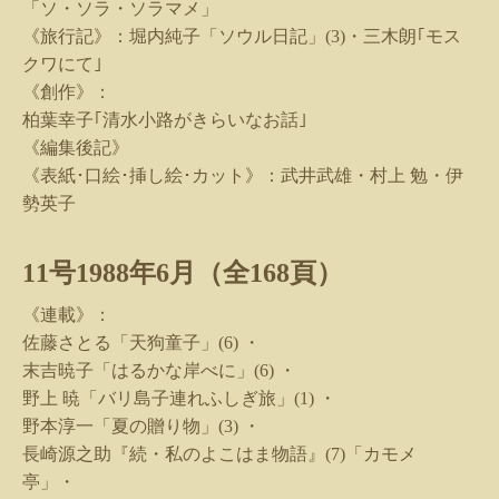
「ソ・ソラ・ソラマメ」
《旅行記》：堀内純子「ソウル日記」
(3)
・三木朗｢モス
クワにて｣
《創作》：
柏葉幸子｢清水小路がきらいなお話｣
《編集後記》
《表紙･口絵･挿し絵･カット》：武井武雄・村上 勉・伊
勢英子
11
号
1988
年
6
月（全
168
頁）
《連載》：
佐藤さとる「天狗童子」
(6)
・
末吉暁子「はるかな岸べに」
(6)
・
野上 暁「バリ島子連れふしぎ旅」
(1)
・
野本淳一「夏の贈り物」
(3)
・
長崎源之助『続・私のよこはま物語』
(7)
「カモメ
亭」・