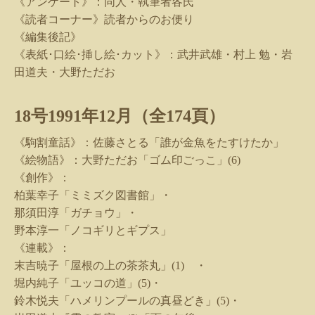
《アンケート》：同人・執筆者各氏
《読者コーナー》読者からのお便り
《編集後記》
《表紙･口絵･挿し絵･カット》：武井武雄・村上 勉・岩
田道夫・大野ただお
18
号
1991
年
12
月（全
174
頁）
《駒割童話》：佐藤さとる「誰が金魚をたすけたか」
《絵物語》：大野ただお「ゴム印ごっこ」
(6)
《創作》：
柏葉幸子「ミミズク図書館」・
那須田淳「ガチョウ」・
野本淳一「ノコギリとギプス」
《連載》：
末吉暁子「屋根の上の茶茶丸」
(1)
・
堀内純子「ユッコの道」
(5)
・
鈴木悦夫「ハメリンプールの真昼どき」
(5)
・