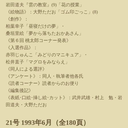
岩田道夫『雲の教室』
(9)
「花の授業」
《絵物語》：大野ただお「ゴム印ごっこ」
(8)
《創作》：
柏葉幸子「昼寝だけの夢」・
桑垣里絵「夢から落ちたおかあさん」
《第６回 桃太郎コーナー発表》
《入選作品》：
赤羽じゅんこ「みどりのマニキュア」・
松井直子「マグロをみならえ」
《同人による選評》
《アンケート》：同人・執筆者他各氏
《読者コーナー》読者からのお便り
《編集後記》
《表紙･口絵･挿し絵･カット》：武井武雄・村上 勉・岩
田道夫・大野ただお
21
号
1993
年
6
月（全
180
頁）