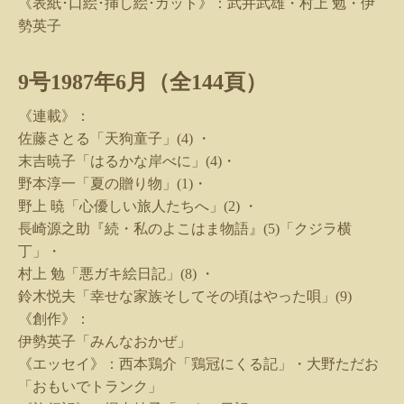
《表紙･口絵･挿し絵･カット》：武井武雄・村上 勉・伊
勢英子
9
号
1987
年
6
月（全
144
頁）
《連載》：
佐藤さとる「天狗童子」
(4)
・
末吉暁子「はるかな岸べに」
(4)
・
野本淳一「夏の贈り物」
(1)
・
野上 暁「心優しい旅人たちへ」
(2)
・
長崎源之助『続・私のよこはま物語』
(5)
「クジラ横
丁」・
村上 勉「悪ガキ絵日記」
(8)
・
鈴木悦夫「幸せな家族そしてその頃はやった唄」
(9)
《創作》：
伊勢英子「みんなおかぜ」
《エッセイ》：西本鶏介「鶏冠にくる記」・大野ただお
「おもいでトランク」