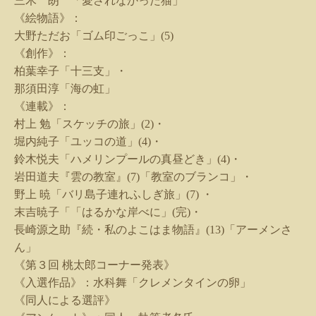
三木 朗 「愛されなかった猫」
《絵物語》：
大野ただお「ゴム印ごっこ」
(5)
《創作》：
柏葉幸子「十三支」・
那須田淳「海の虹」
《連載》：
村上 勉「スケッチの旅」
(2)
・
堀内純子「ユッコの道」
(4)
・
鈴木悦夫「ハメリンプールの真昼どき」
(4)
・
岩田道夫『雲の教室』
(7)
「教室のブランコ」・
野上 暁「バリ島子連れふしぎ旅」
(7)
・
末吉暁子「「はるかな岸べに」
(
完
)
・
長崎源之助『続・私のよこはま物語』
(13)
「アーメンさ
ん」
《第３回 桃太郎コーナー発表》
《入選作品》：水科舞「クレメンタインの卵」
《同人による選評》