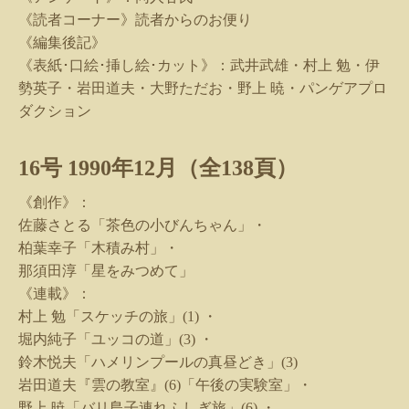
《読者コーナー》読者からのお便り
《編集後記》
《表紙･口絵･挿し絵･カット》：武井武雄・村上 勉・伊
勢英子・岩田道夫・大野ただお・野上 暁・パンゲアプロ
ダクション
16
号
1990
年
12
月（全
138
頁）
《創作》：
佐藤さとる「茶色の小びんちゃん」・
柏葉幸子「木積み村」・
那須田淳「星をみつめて」
《連載》：
村上 勉「スケッチの旅」
(1)
・
堀内純子「ユッコの道」
(3)
・
鈴木悦夫「ハメリンプールの真昼どき」
(3)
岩田道夫『雲の教室』
(6)
「午後の実験室」・
野上 暁「バリ島子連れふしぎ旅」
(6)
・