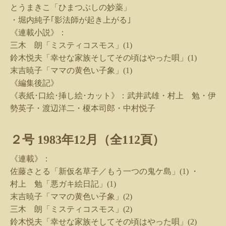
とうまきこ「ひまつぶしの妙薬」
・堀内純子｢影法師が起き上がる｣
《連載小説》：
三木 朗「ミスティコスモス」
(1)
鈴木悦夫「幸せな家族そしてその頃はやった唄」
(1)
末吉暁子「ママの黄色い子象」
(1)
《編集後記》
《表紙･口絵･挿し絵･カット》：武井武雄・村上 勉・伊
勢英子・渡辺洋二・榎本司郎・中村悦子
２号
1983
年
12
月（全
112
頁）
《連載》：
佐藤さとる「新仮名草子／もう一つの鬼ケ島」
(1)
・
村上 勉「悪ガキ絵日記」
(1)
末吉暁子「ママの黄色い子象」
(2)
三木 朗「ミスティコスモス」
(2)
鈴木悦夫「幸せな家族そしてその頃はやった唄」
(2)