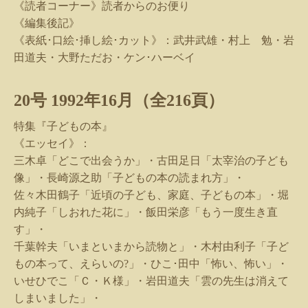
《読者コーナー》読者からのお便り
《編集後記》
《表紙･口絵･挿し絵･カット》：武井武雄・村上 勉・岩
田道夫・大野ただお・ケン･ハーベイ
20
号
1992
年
16
月（全
216
頁）
特集『子どもの本』
《エッセイ》：
三木卓「どこで出会うか」・古田足日「太宰治の子ども
像」・長崎源之助「子
どもの本の読まれ方」・
佐々木田鶴子「近頃の子ども、家庭、子どもの本」・堀
内純子「しおれた花に」・飯田栄彦「もう一度生き直
す」・
千葉幹夫「いまといまから読物と」・木村由利子「子ど
もの本って、えらいの
?
」・ひこ･田中「怖い、怖い」・
いせひでこ「Ｃ・Ｋ様」・岩田道夫「雲の先生は消えて
しまいました」・