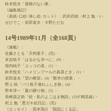
鈴木悦夫「屋根のない家」
《編集後記》
《表紙･口絵･挿し絵･カット》：武井武雄・村上 勉・い
せひでこ・岩田道夫・大野ただお
14
号
1989
年
11
月（全
168
頁）
《連載》：
佐藤さとる「天狗童子」
(
完
)
・
末吉暁子「はるかな岸べに」
(9)
・
堀内純子「ユッコの道」
(1)
・
鈴木悦夫「ハメリンプールの真昼どき」
(1)
・
岩田道夫『雲の教室』
(4)
「数学の授業」・
野上 暁「バリ島子連れふしぎ旅」
(4)
・
野本淳一「夏の贈り物」
(5)
・
長崎源之助『続・私のよこはま物語』
(10)
｢鶴見線｣・
村上 勉「悪ガキ絵日記」
(
完
)
《エッセイ》：西本鶏介「鶏冠にくる記」