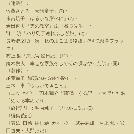
《連載》：
佐藤さとる「天狗童子」
(7)
・
末吉暁子「はるかな岸べに」
(7)
・
岩田道夫『雲の教室』
(2)
「校長先生」・
野上 暁「バリ島子連れふしぎ旅」
(2)
・
長崎源之助『続・私のよこはま物語』
(8)
｢快楽亭ブラッ
ク｣ ・
村上 勉「悪ガキ絵日記」
(11)
・
鈴木悦夫「幸せな家族そしてその頃はやった唄」
(
完
)
《創作》：
柏葉幸子｢街頭のある袋小路｣ ・
三木 卓「つらいできごと」
《エッセイ》：西本鶏介「鶏冠にくる記」・大野ただお
「めぐる本めぐり」
《旅行記》：堀内純子「ソウル日記」
(5)
《編集後記》
《表紙･口絵･挿し絵･カット》：武井武雄・村上 勉・岩
田道夫・大野ただお