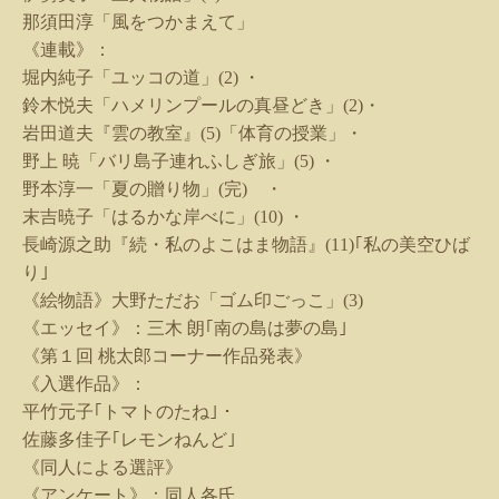
那須田淳「風をつかまえて」
《連載》：
堀内純子「ユッコの道」
(2)
・
鈴木悦夫「ハメリンプールの真昼どき」
(2)
・
岩田道夫『雲の教室』
(5)
「体育の授業」・
野上 暁「バリ島子連れふしぎ旅」
(5)
・
野本淳一「夏の贈り物」
(
完
)
・
末吉暁子「はるかな岸べに」
(10)
・
長崎源之助『続・私のよこはま物語』
(11)
｢私の美空ひば
り｣
《絵物語》大野ただお「ゴム印ごっこ」
(3)
《エッセイ》：三木 朗｢南の島は夢の島｣
《第１回 桃太郎コーナー作品発表》
《入選作品》：
平竹元子｢トマトのたね｣・
佐藤多佳子｢レモンねんど｣
《同人による選評》
《アンケート》：同人各氏