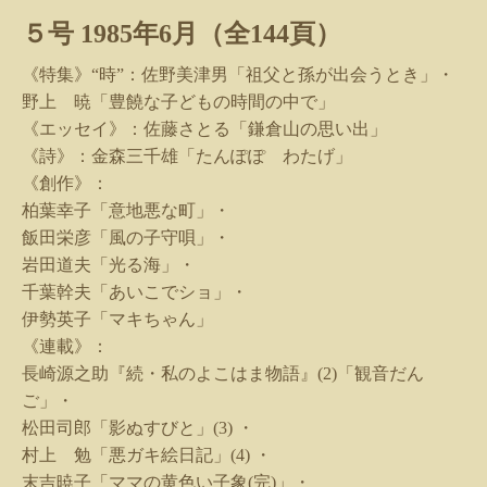
５号
1985
年
6
月（全
144
頁）
《特集》“時”：佐野美津男「祖父と孫が出会うとき」・
野上 暁「豊饒な子どもの時間の中で」
《エッセイ》：佐藤さとる「鎌倉山の思い出」
《詩》：金森三千雄「たんぽぽ わたげ」
《創作》：
柏葉幸子「意地悪な町」・
飯田栄彦「風の子守唄」・
岩田道夫「光る海」・
千葉幹夫「あいこでショ」・
伊勢英子「マキちゃん」
《連載》：
長崎源之助『続・私のよこはま物語』
(2)
「観音だん
ご」・
松田司郎「影ぬすびと」
(3)
・
村上 勉「悪ガキ絵日記」
(4)
・
末吉暁子「ママの黄色い子象
(
完
)
」・