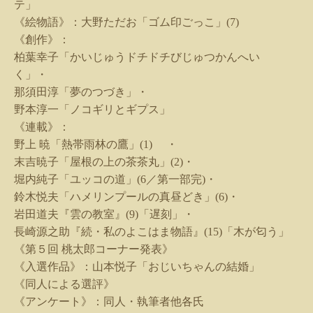
テ」
《絵物語》：大野ただお「ゴム印ごっこ」
(7)
《創作》：
柏葉幸子「かいじゅうドチドチびじゅつかんへい
く」・
那須田淳「夢のつづき」・
野本淳一「ノコギリとギプス」
《連載》：
野上 暁「熱帯雨林の鷹」
(1)
・
末吉暁子「屋根の上の茶茶丸」
(2)
・
堀内純子「ユッコの道」
(6
／第一部完
)
・
鈴木悦夫「ハメリンプールの真昼どき」
(6)
・
岩田道夫『雲の教室』
(9)
「遅刻」・
長崎源之助『続・私のよこはま物語』
(15)
「木が匂う」
《第５回 桃太郎コーナー発表》
《入選作品》：山本悦子「おじいちゃんの結婚」
《同人による選評》
《アンケート》：同人・執筆者他各氏