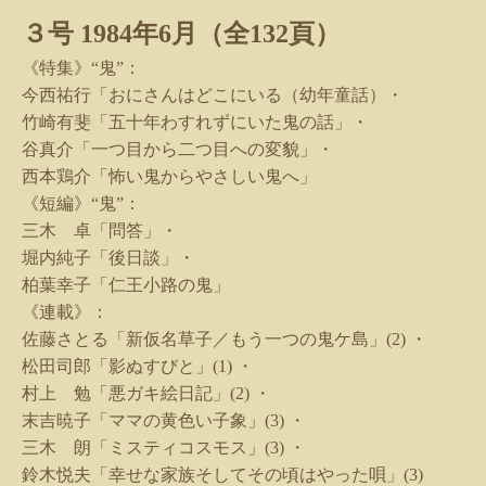
３号
1984
年
6
月（全
132
頁）
《特集》“鬼”：
今西祐行「おにさんはどこにいる（幼年童話）・
竹崎有斐「五十年わすれずにいた鬼の話」・
谷真介「一つ目から二つ目への変貌」・
西本鶏介「怖い鬼からやさしい鬼へ」
《短編》“鬼”：
三木 卓「問答」・
堀内純子「後日談」・
柏葉幸子「仁王小路の鬼」
《連載》：
佐藤さとる「新仮名草子／もう一つの鬼ケ島」
(2)
・
松田司郎「影ぬすびと」
(1)
・
村上 勉「悪ガキ絵日記」
(2)
・
末吉暁子「ママの黄色い子象」
(3)
・
三木 朗「ミスティコスモス」
(3)
・
鈴木悦夫「幸せな家族そしてその頃はやった唄」
(3)