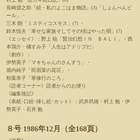
長崎源之助『続・私のよこはま物語』
(3)
「しょんべんビ
ール」・
三木 朗「ミスティコスモス」
(7)
・
鈴木悦夫「幸せな家族そしてその頃はやった唄」
(7)
《エッセイ》：野上 暁「賢治幻想ＩＮ ＢＡＬＩ」・西
本鶏介・橘すみ子「人生はアドリブだ」
《創作》：
伊勢英子「マキちゃんのさんすう」・
堀内純子「民宿菜の花荘」・
柏葉幸子「寒修行のころ」
《読者コーナー》読者からのお便り
《編集後記》
《表紙･口絵･挿し絵･カット》：武井武雄・村上 勉・伊
勢英子・石井 勉
８号
1986
年
12
月（全
168
頁）