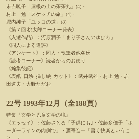
末吉暁子「屋根の上の茶茶丸」
(4)
・
村上 勉「スケッチの旅」
(4)
・
堀内純子「ユッコの道」
(8)
《第７回 桃太郎コーナー発表》
《入選作品》：河原潤子「まり子さんのゆびわ」
《同人による選評》
《アンケート》：同人・執筆者他各氏
《読者コーナー》読者からのお便り
《編集後記》
《表紙･口絵･挿し絵･カット》：武井武雄・村上 勉・岩
田道夫・大野ただお
22
号
1993
年
12
月（全
188
頁）
特集『文学と児童文学の境』
《エッセイ》：佐藤さとる「子供にも｣・佐藤多佳子「ボ
ーダーラインの内側で」・酒寄進一「書く快楽というこ
と」・