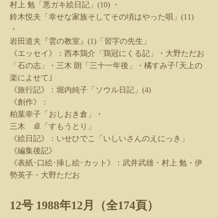
村上 勉「悪ガキ絵日記」
(10)
・
鈴木悦夫「幸せな家族そしてその頃はやった唄」
(11)
・
岩田道夫『雲の教室』
(1)
「習字の先生」
《エッセイ》：西本鶏介「鶏冠にくる記」・大野ただお
「石の志」・三木 朗「三十一年後」・橘すみ子｢天上の
楽によせて｣
《旅行記》：堀内純子「ソウル日記」
(4)
《創作》：
柏葉幸子「おしおき倉」・
三木 卓「すもうとり」
《絵日記》：いせひでこ「いしいさんのえにっき」
《編集後記》
《表紙･口絵･挿し絵･カット》：武井武雄・村上 勉・伊
勢英子・大野ただお
12
号
1988
年
12
月（全
174
頁）