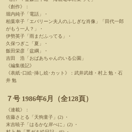
《創作》：
堀内純子「電話」・
柏葉幸子「エバリーン夫人のふしぎな肖像」「田代一郎
がもう一人？」・
伊勢英子「雨まだふってる」・
久保つぎこ「夏」・
飯田栄彦「盆綱」・
吉田 浩「おばあちゃんのいる公園」
《編集後記》
《表紙･口絵･挿し絵･カット》：武井武雄・村上 勉・石
井 勉
７号
1986
年
6
月（全
128
頁）
《連載》：
佐藤さとる「天狗童子」
(2)
・
末吉暁子「はるかな岸べに」
(2)
・
村上 勉「悪ガキ絵日記」
(6)
・