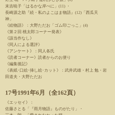
末吉暁子「はるかな岸べに」
(11)
・
長崎源之助『続・私のよこはま物語』
(12)
「西瓜天
神」
《絵物語》：大野ただお「ゴム印ごっこ」
(4)
《第２回 桃太郎コーナー発表》
《該当作なし》
《同人による選評》
《アンケート》：同人各氏
《読者コーナー》読者からのお便り
《編集後記》
《表紙･口絵･挿し絵･カット》：武井武雄・村上 勉・岩
田道夫・大野ただお
17
号
1991
年
6
月（全
162
頁）
《エッセイ》：
佐藤さとる「『雨月物語』ものがたり」・