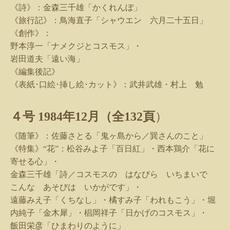
《詩》：金森三千雄「かくれんぼ」
《旅行記》：鳥海直子「シャウエン 六月二十五日」
《創作》：
野本淳一「ナメクジとコスモス」・
岩田道夫「遠い海」
《編集後記》
《表紙･口絵･挿し絵･カット》：武井武雄・村上 勉
４号
1984
年
12
月（全
132
頁
）
《随筆》：佐藤さとる「鬼ヶ島から／巽さんのこと」
《特集》“花”：松谷みよ子「百日紅」・西本鶏介「花に
寄せる心」・
金森三千雄「詩／コスモスの はなびら いちまいで
こんな あそびは いかがです」・
遠藤みえ子「くちなし」・橘すみ子「われもこう」・堀
内純子「金木犀」・椙岡祥子「日かげのコスモス」・
飯田栄彦「ひまわりのように」