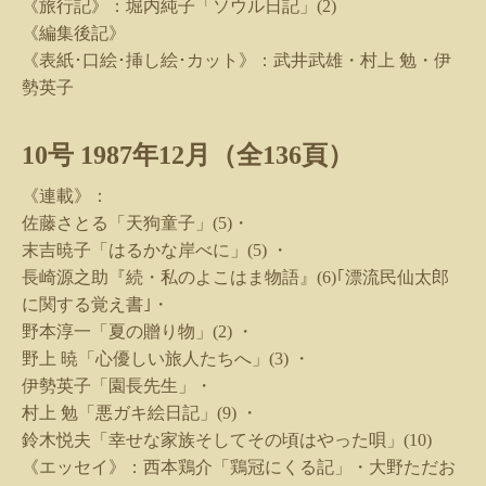
《旅行記》：堀内純子「ソウル日記」
(2)
《編集後記》
《表紙･口絵･挿し絵･カット》：武井武雄・村上 勉・伊
勢英子
10
号
1987
年
12
月（全
136
頁）
《連載》：
佐藤さとる「天狗童子」
(5)
・
末吉暁子「はるかな岸べに」
(5)
・
長崎源之助『続・私のよこはま物語』
(6)
｢漂流民仙太郎
に関する覚え書｣・
野本淳一「夏の贈り物」
(2)
・
野上 暁「心優しい旅人たちへ」
(3)
・
伊勢英子「園長先生」・
村上 勉「悪ガキ絵日記」
(9)
・
鈴木悦夫「幸せな家族そしてその頃はやった唄」
(10)
《エッセイ》：西本鶏介「鶏冠にくる記」・大野ただお