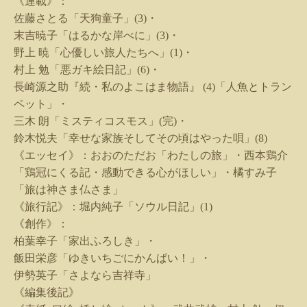
《連載》：
佐藤さとる「天狗童子」
(3)
・
末吉暁子「はるかな岸べに」
(3)
・
野上 暁「心優しい旅人たちへ」
(1)
・
村上 勉「悪ガキ絵日記」
(6)
・
長崎源之助『続・私のよこはま物語』
(4)
「人魚とトラン
ペット」・
三木 朗「ミスティコスモス」
(
完
)
・
鈴木悦夫「幸せな家族そしてその頃はやった唄」
(8)
《エッセイ》：おおのただお「わたしの旅」・西本鶏介
「鶏冠にくる記・感動できる心がほしい」・橘すみ子
「旅は神さま仏さま」
《旅行記》：堀内純子「ソウル日記」
(1)
《創作》：
柏葉幸子「家出ふろしき」・
飯田栄彦「ゆきいちごにかんぱい！」・
伊勢英子「さよなら吉祥寺」
《編集後記》